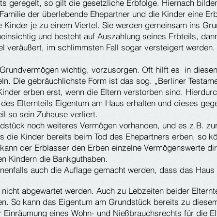
s geregelt, so gilt die gesetzliche Erbfolge. Hiernach bilde
Familie der überlebende Ehepartner und die Kinder eine E
die Kinder je zu einem Viertel. Sie werden gemeinsam ins Gr
uneinsichtig und besteht auf Auszahlung seines Erbteils, 
ttel veräußert, im schlimmsten Fall sogar versteigert werden. 
Grundvermögen wichtig, vorzusorgen. Oft hilft es in diesen 
ln. Die gebräuchlichste Form ist das sog. „Berliner Testame
 Kinder erben erst, wenn die Eltern verstorben sind. Hierdur
 des Elternteils Eigentum am Haus erhalten und dieses geg
il so sein Zuhause verliert.
dstück noch weiteres Vermögen vorhanden, und es z.B. zur
ss die Kinder bereits beim Tod des Ehepartners erben, so k
h kann der Erblasser den Erben einzelne Vermögenswerte dir
n Kindern die Bankguthaben.
enfalls auch die Auflage gemacht werden, dass das Haus n
 nicht abgewartet werden. Auch zu Lebzeiten beider Elternte
en. So kann das Eigentum am Grundstück bereits zu diesem 
 Einräumung eines Wohn- und Nießbrauchsrechts für die Elt