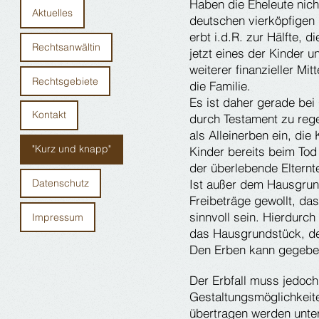
Haben die Eheleute nicht
Aktuelles
deutschen vierköpfigen 
erbt i.d.R. zur Hälfte, 
Rechtsanwältin
jetzt eines der Kinder 
weiterer finanzieller Mi
Rechtsgebiete
die Familie.
Es ist daher gerade bei 
Kontakt
durch Testament zu rege
als Alleinerben ein, die
"Kurz und knapp"
Kinder bereits beim Tod
der überlebende Elternte
Datenschutz
Ist außer dem Hausgrun
Freibeträge gewollt, da
sinnvoll sein. Hierdurc
Impressum
das Hausgrundstück, de
Den Erben kann gegeben
Der Erbfall muss jedoch
Gestaltungsmöglichkeit
übertragen werden unter